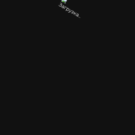
аль Российская сталь
емонтам дивизиона
ександр Сергеевич! Выражаю Вам и всему
омпании «Люмсмарт» искреннюю благодарность
поставку светильников для производства рабо