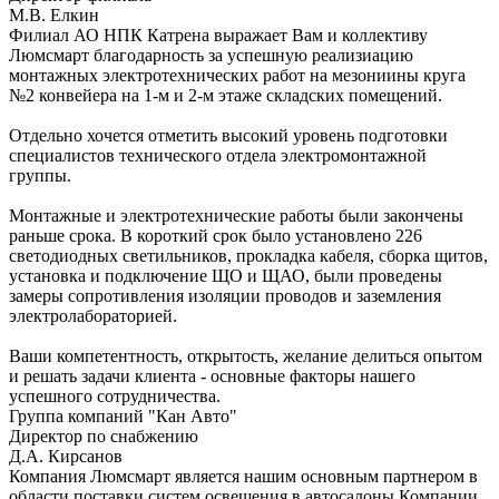
М.В. Елкин
Филиал АО НПК Катрена выражает Вам и коллективу
Люмсмарт благодарность за успешную реализиацию
монтажных электротехнических работ на мезониины круга
№2 конвейера на 1-м и 2-м этаже складских помещений.
Отдельно хочется отметить высокий уровень подготовки
специалистов технического отдела электромонтажной
группы.
Монтажные и электротехнические работы были закончены
раньше срока. В короткий срок было установлено 226
светодиодных светильников, прокладка кабеля, сборка щитов,
установка и подключение ЩО и ЩАО, были проведены
замеры сопротивления изоляции проводов и заземления
электролабораторией.
Ваши компетентность, открытость, желание делиться опытом
и решать задачи клиента - основные факторы нашего
успешного сотрудничества.
Группа компаний "Кан Авто"
Директор по снабжению
Д.А. Кирсанов
Компания Люмсмарт является нашим основным партнером в
области поставки систем освещения в автосалоны Компании