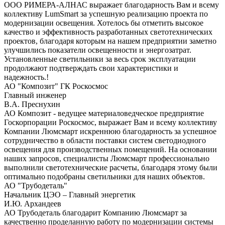
ООО РИМЕРА-АЛНАС выражает благодарность Вам и всему
коллективу LumSmart за успешную реализацию проекта по
модернизации освещения. Хотелось бы отметить высокое
качество и эффективность разработанных светотехнических
проектов, благодаря которым на нашем предприятии заметно
улучшились показатели освещенности и энергозатрат.
Установленные светильники за весь срок эксплуатации
продолжают подтверждать свои характеристики и
надежность.!
АО "Композит" ГК Роскосмос
Главный инженер
В.А. Преснухин
АО Композит - ведущее материаловедческое предприятие
Госкорпорации Роскосмос, выражает Вам и всему коллективу
Компании Люмсмарт искреннюю благодарность за успешное
сотрудничество в области поставки систем светодиодного
освещения для производственных помещений. На основании
наших запросов, специалисты Люмсмарт профессионально
выполнили светотехнические расчеты, благодаря этому были
оптимально подобраны светильники для наших объектов.
АО "Трубодеталь"
Начальник ЦЭО – Главный энергетик
И.Ю. Архандеев
АО Трубодеталь благодарит Компанию Люмсмарт за
качественно проделанную работу по модернизации системы