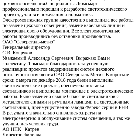
цехового освещения.Специалисты Люмсмарт
профессионально подошли к разработке светотехнического
проекта, учли все пожелания и нормативы.
Электромонтажная группа качественно выполнила все работы
по замене цехового освещения, замене кабельных линий и
электрощитового оборудования. Все электромонтажные
работы производились без остановки производства.
ОАО "Северсталь-метиз"
Генеральный директор
С.В. Ковряков
Уважаемый Александр Сергеевич! Выражаю Вам и
коллективу Люмсмарт благодарность за успешную
реализацию проектов модернизации систем цехового
потолочного освещения ОАО Северсталь Метиз. В короткие
сроки с марта по декабрь 2018 года были выполнены
светотехнические проекты, обеспечена поставка
светильников и выполнены монтажные и электротехнические
работы. Было заменено свыше 6 тысячи светильников с
металлогалогенными и ртутными лампами на светодиодные
светильники, преимущественно завода Ферекс серии в FHB.
В результате значительно снизились затраты на
электроэнергию и обслуживание систем освещения, а так же
улучшились условия труда.
АО НПК "Катрен"
Директор филиала