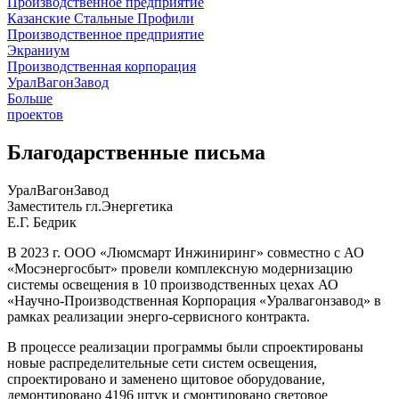
Производственное предприятие
Казанские Стальные Профили
Производственное предприятие
Экраниум
Производственная корпорация
УралВагонЗавод
Больше
проектов
Благо­дарст­вен­ные пись­ма
УралВагонЗавод
Заместитель гл.Энергетика
Е.Г. Бедрик
В 2023 г. ООО «Люмсмарт Инжиниринг» совместно с АО
«Мосэнергосбыт» провели комплексную модернизацию
системы освещения в 10 производственных цехах АО
«Научно-Производственная Корпорация «Уралвагонзавод» в
рамках реализации энерго-сервисного контракта.
В процессе реализации программы были спроектированы
новые распределительные сети систем освещения,
спроектировано и заменено щитовое оборудование,
демонтировано 4196 штук и смонтировано световое