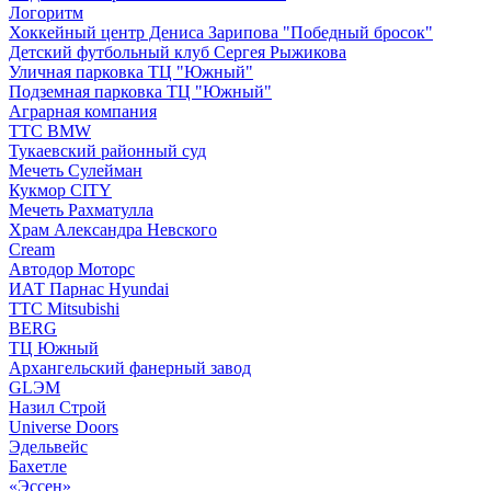
Логоритм
Хоккейный центр Дениса Зарипова "Победный бросок"
Детский футбольный клуб Сергея Рыжикова
Уличная парковка ТЦ "Южный"
Подземная парковка ТЦ "Южный"
Аграрная компания
ТТС BMW
Тукаевский районный суд
Мечеть Сулейман
Кукмор CITY
Мечеть Рахматулла
Храм Александра Невского
Cream
Автодор Моторс
ИАТ Парнас Hyundai
ТТС Mitsubishi
BERG
ТЦ Южный
Архангельский фанерный завод
GLЭM
Назил Строй
Universe Doors
Эдельвейс
Бахетле
«Эссен»