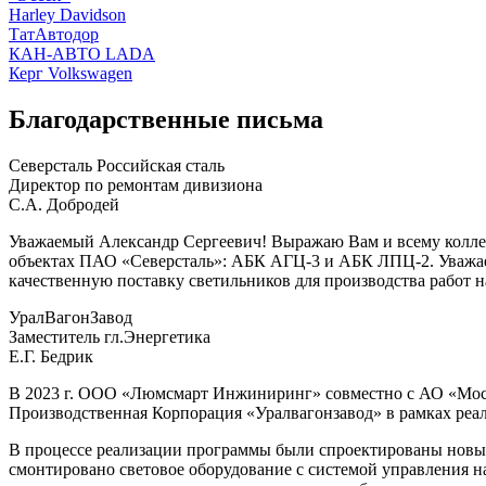
Harley Davidson
ТатАвтодор
КАН-АВТО LADA
Керг Volkswagen
Благо­дарст­вен­ные пись­ма
Северсталь Российская сталь
Директор по ремонтам дивизиона
C.А. Добродей
Уважаемый Александр Сергеевич! Выражаю Вам и всему коллек
объектах ПАО «Северсталь»: АБК АГЦ-3 и АБК ЛПЦ-2. Уважа
качественную поставку светильников для производства работ
УралВагонЗавод
Заместитель гл.Энергетика
Е.Г. Бедрик
В 2023 г. ООО «Люмсмарт Инжиниринг» совместно с АО «Мос
Производственная Корпорация «Уралвагонзавод» в рамках реал
В процессе реализации программы были спроектированы новые
смонтировано световое оборудование с системой управления на