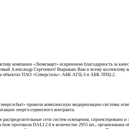
тиву компании «Люмсмарт» искреннюю благодарность за качест
емый Александр Сергеевич! Выражаю Вам и всему коллективу 
 на объектах ПАО «Северсталь»: АБК АГЦ-3 и АБК ЛПЦ-2.
энергосбыт» провели комплексную модернизацию системы осве
изации энерго-сервисного контракта.
 распределительные сети систем освещения, спроектировано и 
 базе протокола DALI 2.0 в количестве 2955 шт., организована 