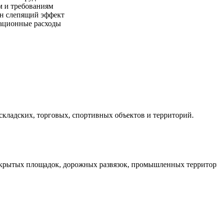
м и требованиям
ен слепящий эффект
тационные расходы
кладских, торговых, спортивных объектов и территорий.
крытых площадок, дорожных развязок, промышленных территори