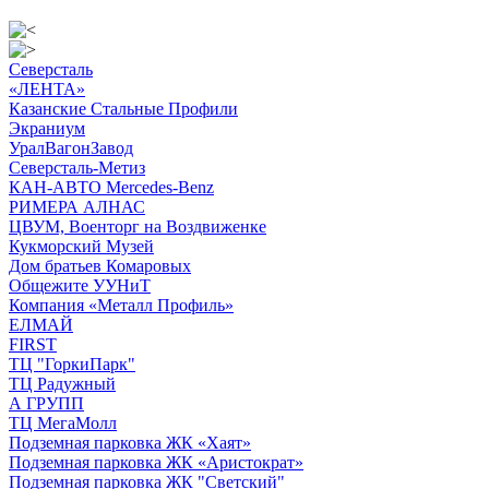
Северсталь
«ЛЕНТА»
Казанские Стальные Профили
Экраниум
УралВагонЗавод
Северсталь-Метиз
КАН-АВТО Mercedes-Benz
РИМЕРА АЛНАС
ЦВУМ, Военторг на Воздвиженке
Кукморский Музей
Дом братьев Комаровых
Общежите УУНиТ
Компания «Металл Профиль»
ЕЛМАЙ
FIRST
ТЦ "ГоркиПарк"
ТЦ Радужный
А ГРУПП
ТЦ МегаМолл
Подземная парковка ЖК «Хаят»
Подземная парковка ЖК «Аристократ»
Подземная парковка ЖК "Светский"